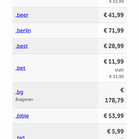
€ 22,99
€ 41,99
.beer
€ 71,99
.berlin
€ 28,99
.best
€ 11,99
.bet
statt
€ 33,90
€
.bg
178,79
Bulgarien
€ 53,99
.bible
€ 5,99
.bid