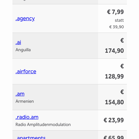
€ 7,99
.agency
statt
€ 39,90
€
.ai
174,90
Anguilla
€
.airforce
128,99
€
.am
154,80
Armenien
.radio.am
€ 23,99
Radio Amplitudenmodulation
€ 65,99
.apartments