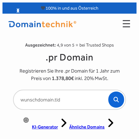
Zum
🧡
100% in und aus Österreich
Inhalt
☰
springen
Ausgezeichnet:
4,9 von 5 ⭐️ bei Trusted Shops
.pr Domain
Registrieren Sie Ihre .pr Domain für 1 Jahr zum
Preis von
1.378,80€
inkl. 20% MwSt.
KI-Generator
Ähnliche Domains