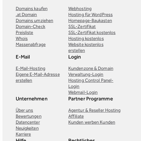
Domains kaufen
Webhosting
.at Domain
Hosting für WordPress
Domains umziehen
Homepage-Baukasten
Domain-Check
SSL-Zertifikat
Preisliste
SSL-Zertifikat kostenlos
Whois
Hosting kostenlos
Massenabfrage
Website kostenlos
erstellen
E-Mail
Login
E-Mail-Hosting
Kundenzone & Domain
Eigene E-Mail-Adresse
Verwaltung-Login
erstellen
Hosting Control Panel-
Login
Webmail-Login
Unternehmen
Partner Programme
Über uns
Agentur & Reseller Hosting
Bewertungen
Affiliate
Datencenter
Kunden werben Kunden
Neuigkeiten
Karriere
Hilfe
Rechtliches