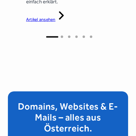
(Outlook,
einfach erklärt.
Suchmasc
in.
Artikel ansehen
Artikel an
Domains, Websites & E-
Mails – alles aus
Österreich.