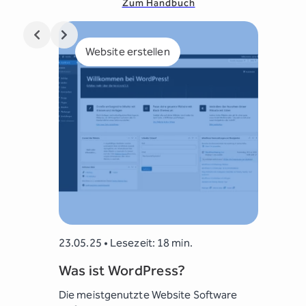
Zum Handbuch
Website erstellen
SEO
23.05.25 • Lesezeit: 18 min.
19.05.25 
Was ist WordPress?
SEO Gr
 in Ihr
Die meistgenutzte Website Software
Grundlage