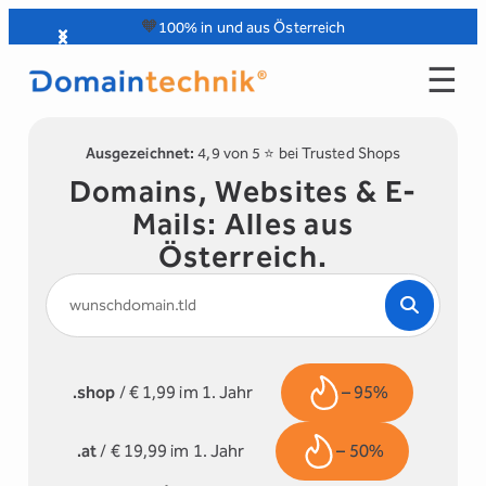
Zum
🧡
100% in und aus Österreich
Inhalt
☰
springen
Ausgezeichnet:
4,9 von 5 ⭐️ bei Trusted Shops
Domains, Websites & E-
Mails: Alles aus
Österreich.
.shop
/ € 1,99 im 1. Jahr
– 95%
.at
/ € 19,99 im 1. Jahr
– 50%