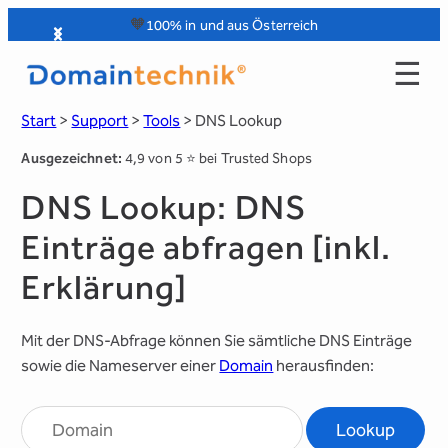
Zum
🧡
100% in und aus Österreich
Inhalt
☰
springen
Start
>
Support
>
Tools
>
DNS Lookup
Ausgezeichnet:
4,9 von 5 ⭐️ bei Trusted Shops
DNS Lookup: DNS
Einträge abfragen [inkl.
Erklärung]
Mit der DNS-Abfrage können Sie sämtliche DNS Einträge
sowie die Nameserver einer
Domain
herausfinden: