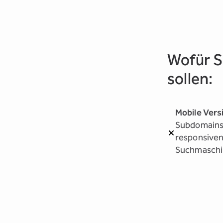
Wofür 
sollen:
Mobile Vers
Subdomains b
responsiven
Suchmaschin