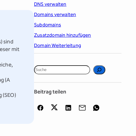
DNS verwalten
Domains verwalten
Subdomains
Zusatzdomain hinzufügen
) sind
Domain Weiterleitung
eser mit
eiche,
S
u
g (A
c
Beitrag teilen
h
g (SEO)
e
n