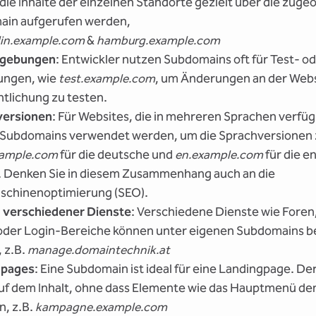
die Inhalte der einzelnen Standorte gezielt über die zuge
in aufgerufen werden,
lin.example.com
&
hamburg.example.com
gebungen
: Entwickler nutzen Subdomains oft für Test- o
ngen, wie
test.example.com
, um Änderungen an der Webs
ntlichung zu testen.
versionen
: Für Websites, die in mehreren Sprachen verfüg
Subdomains verwendet werden, um die Sprachversionen z
xample.com
für die deutsche und
en.example.com
für die e
. Denken Sie in diesem Zusammenhang auch an die
chinenoptimierung (SEO).
 verschiedener Dienste
: Verschiedene Dienste wie Foren,
oder Login-Bereiche können unter eigenen Subdomains b
 z.B.
manage.domaintechnik.at
gpages
: Eine Subdomain ist ideal für eine Landingpage. Der
auf dem Inhalt, ohne dass Elemente wie das Hauptmenü d
n, z.B.
kampagne.example.com