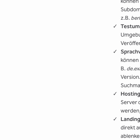
können 
Subdoma
z.B.
ber
Testum
Umgebu
Veröffe
Sprach
können 
B.
de.e
Version
Suchmas
Hosting
Server 
werden,
Landin
direkt 
ablenke