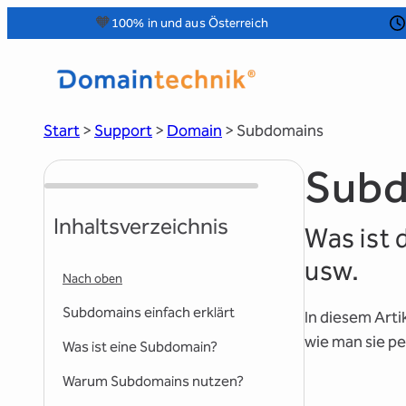
Zum
🧡
100% in und aus Österreich
Inhalt
springen
Start
>
Support
>
Domain
>
Subdomains
Subd
Inhaltsverzeichnis
Was ist 
usw.
Nach oben
Subdomains einfach erklärt
In diesem Arti
wie man sie pe
Was ist eine Subdomain?
Warum Subdomains nutzen?