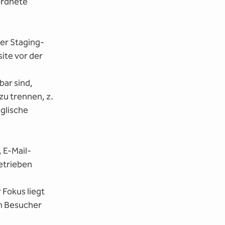
ordnete
der Staging-
ite vor der
bar sind,
u trennen, z.
nglische
 E-Mail-
etrieben
 Fokus liegt
en Besucher