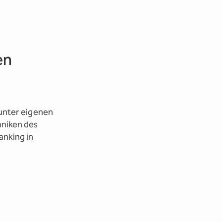
en
 unter eigenen
hniken des
anking in