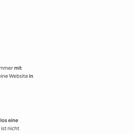
 immer
mit
eine Website
in
los eine
ist nicht