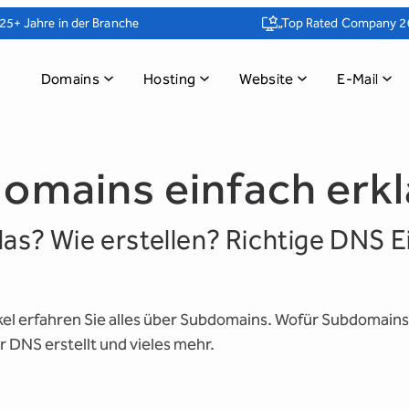
25+ Jahre in der Branche
„Top Rated Company 2
Domains
Hosting
Website
E-Mail
omains einfach erkl
das? Wie erstellen? Richtige DNS E
kel erfahren Sie alles über Subdomains. Wofür Subdomains 
r DNS erstellt und vieles mehr.