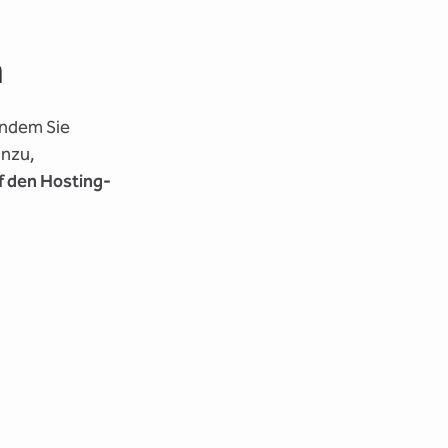
n
indem Sie
inzu,
f den Hosting-