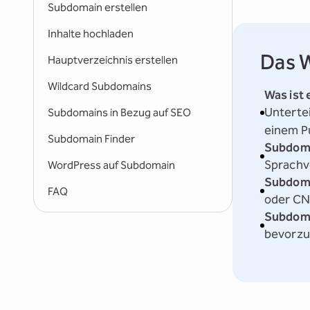
Subdomain erstellen
Inhalte hochladen
Das W
Hauptverzeichnis erstellen
Wildcard Subdomains
Was ist
Unterte
Subdomains in Bezug auf SEO
einem Pu
Subdomain Finder
Subdom
Sprachv
WordPress auf Subdomain
Subdoma
FAQ
oder CNA
Subdom
bevorzu