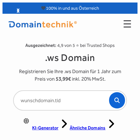
Zum
🧡
100% in und aus Österreich
Inhalt
☰
springen
Ausgezeichnet:
4,9 von 5 ⭐️ bei Trusted Shops
.ws Domain
Registrieren Sie Ihre .ws Domain für 1 Jahr zum
Preis von
53,99€
inkl. 20% MwSt.
KI-Generator
Ähnliche Domains