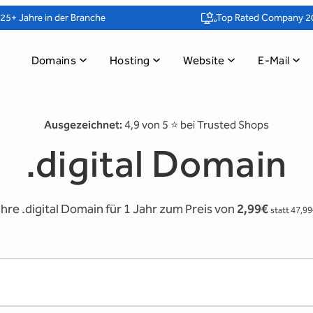
25+ Jahre in der Branche
„Top Rated Company 2
Domains
Hosting
Website
E-Mail
Ausgezeichnet:
4,9 von 5 ⭐️ bei Trusted Shops
.digital Domain
Ihre .digital Domain für 1 Jahr zum Preis von
2,99€
statt 47,99