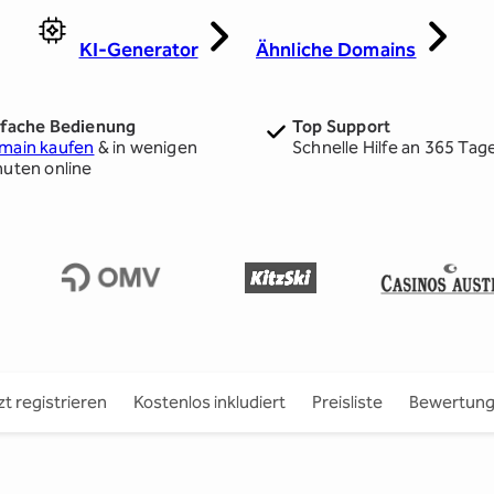
KI-Generator
Ähnliche Domains
nfache Bedienung
Top Support
main kaufen
& in wenigen
Schnelle Hilfe an 365 Tag
nuten online
zt registrieren
Kostenlos inkludiert
Preisliste
Bewertun