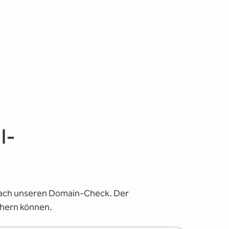
l-
infach unseren Domain-Check. Der
chern können.