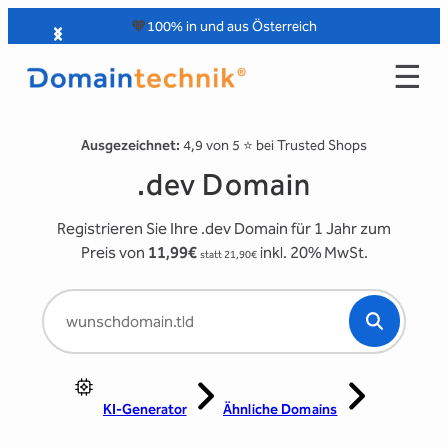
Zum
🧡
100% in und aus Österreich
Inhalt
☰
springen
Ausgezeichnet:
4,9 von 5 ⭐️ bei Trusted Shops
.dev Domain
Registrieren Sie Ihre .dev Domain für 1 Jahr zum
Preis von
11,99€
inkl. 20% MwSt.
statt 21,90€
KI-Generator
Ähnliche Domains