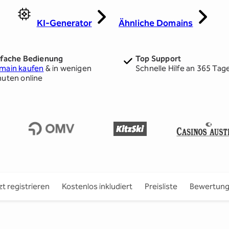
KI-Generator
Ähnliche Domains
nfache Bedienung
Top Support
main kaufen
& in wenigen
Schnelle Hilfe an 365 Tag
nuten online
zt registrieren
Kostenlos inkludiert
Preisliste
Bewertun