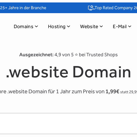
25+ Jahre in der Branche
„Top Rated Company 2
Domains
Hosting
Website
E-Mail
Ausgezeichnet:
4,9 von 5 ⭐️ bei Trusted Shops
.website Domain
Ihre .website Domain für 1 Jahr zum Preis von
1,99€
statt 29,