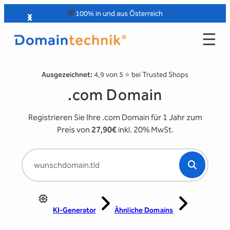
Zum
🧡
100% in und aus Österreich
Inhalt
☰
springen
Ausgezeichnet:
4,9 von 5 ⭐️ bei Trusted Shops
.com Domain
Registrieren Sie Ihre .com Domain für 1 Jahr zum
Preis von
27,90€
inkl. 20% MwSt.
KI-Generator
Ähnliche Domains