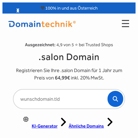
Zum
🧡
100% in und aus Österreich
Inhalt
☰
springen
Ausgezeichnet:
4,9 von 5 ⭐️ bei Trusted Shops
.salon Domain
Registrieren Sie Ihre .salon Domain für 1 Jahr zum
Preis von
64,99€
inkl. 20% MwSt.
KI-Generator
Ähnliche Domains