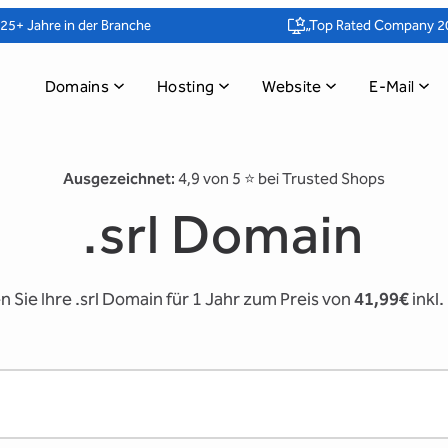
25+ Jahre in der Branche
„Top Rated Company 2
Domains
Hosting
Website
E-Mail
Ausgezeichnet:
4,9 von 5 ⭐️ bei Trusted Shops
.srl Domain
n Sie Ihre .srl Domain für 1 Jahr zum Preis von
41,99€
inkl