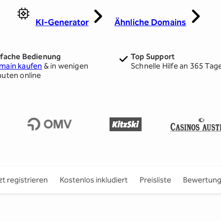
KI-Generator
Ähnliche Domains
nfache Bedienung
Top Support
main kaufen
& in wenigen
Schnelle Hilfe an 365 Tag
nuten online
zt registrieren
Kostenlos inkludiert
Preisliste
Bewertun