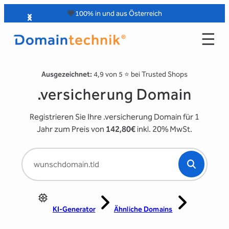
Zum
Slide 2 of 4
🧡
100% in und aus Österreich
Inhalt
☰
springen
Ausgezeichnet:
4,9 von 5 ⭐️ bei Trusted Shops
.versicherung Domain
Registrieren Sie Ihre .versicherung Domain für 1
Jahr zum Preis von
142,80€
inkl. 20% MwSt.
KI-Generator
Ähnliche Domains