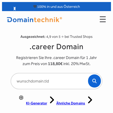
Zum
🧡
100% in und aus Österreich
Inhalt
☰
springen
Ausgezeichnet:
4,9 von 5 ⭐️ bei Trusted Shops
.career Domain
Registrieren Sie Ihre .career Domain für 1 Jahr
zum Preis von
118,80€
inkl. 20% MwSt.
KI-Generator
Ähnliche Domains