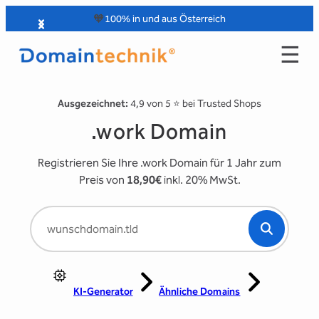
Zum
🧡
100% in und aus Österreich
Inhalt
☰
springen
Ausgezeichnet:
4,9 von 5 ⭐️ bei Trusted Shops
.work Domain
Registrieren Sie Ihre .work Domain für 1 Jahr zum
Preis von
18,90€
inkl. 20% MwSt.
KI-Generator
Ähnliche Domains