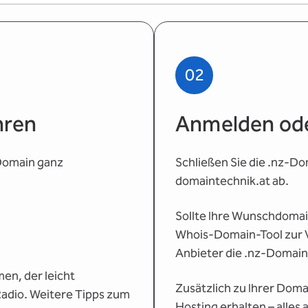
02
hren
Anmelden ode
-Domain ganz
Schließen Sie die .nz-Do
domaintechnik.at ab.
Sollte Ihre Wunschdomain
Whois-Domain-Tool zur V
Anbieter die .nz-Domain 
en, der leicht
Zusätzlich zu Ihrer Doma
 Radio. Weitere Tipps zum
Hosting erhalten – alles 