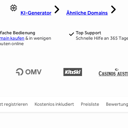
KI-Generator
Ähnliche Domains
nfache Bedienung
Top Support
main kaufen
& in wenigen
Schnelle Hilfe an 365 Tag
nuten online
zt registrieren
Kostenlos inkludiert
Preisliste
Bewertun