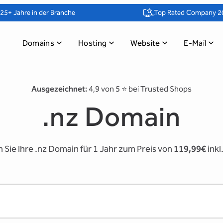
25+ Jahre in der Branche
„Top Rated Company 2
Domains
Hosting
Website
E-Mail
Ausgezeichnet:
4,9 von 5 ⭐️ bei Trusted Shops
.nz Domain
n Sie Ihre .nz Domain für 1 Jahr zum Preis von
119,99€
inkl