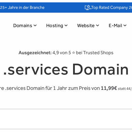
25+ Jahre in der Branche
„Top Rated Company 2
Domains
Hosting
Website
E-Mail
Ausgezeichnet:
4,9 von 5 ⭐️ bei Trusted Shops
.services Domain
hre .services Domain für 1 Jahr zum Preis von
11,99€
statt 44