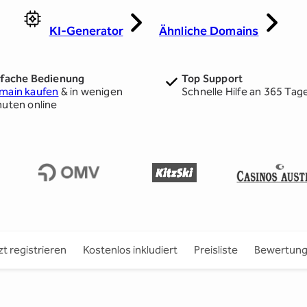
KI-Generator
Ähnliche Domains
nfache Bedienung
Top Support
main kaufen
& in wenigen
Schnelle Hilfe an 365 Tag
nuten online
zt registrieren
Kostenlos inkludiert
Preisliste
Bewertun