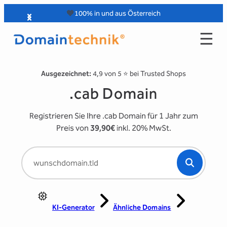
Zum
🧡
100% in und aus Österreich
Inhalt
☰
springen
Ausgezeichnet:
4,9 von 5 ⭐️ bei Trusted Shops
.cab Domain
Registrieren Sie Ihre .cab Domain für 1 Jahr zum
Preis von
39,90€
inkl. 20% MwSt.
KI-Generator
Ähnliche Domains