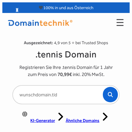
Zum
🧡
100% in und aus Österreich
Inhalt
☰
springen
Ausgezeichnet:
4,9 von 5 ⭐️ bei Trusted Shops
.tennis Domain
Registrieren Sie Ihre .tennis Domain für 1 Jahr
zum Preis von
70,99€
inkl. 20% MwSt.
KI-Generator
Ähnliche Domains