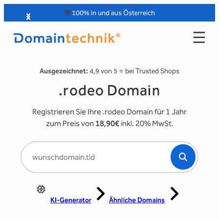
Zum
🧡
100% in und aus Österreich
Inhalt
☰
springen
Ausgezeichnet:
4,9 von 5 ⭐️ bei Trusted Shops
.rodeo Domain
Registrieren Sie Ihre .rodeo Domain für 1 Jahr
zum Preis von
18,90€
inkl. 20% MwSt.
KI-Generator
Ähnliche Domains