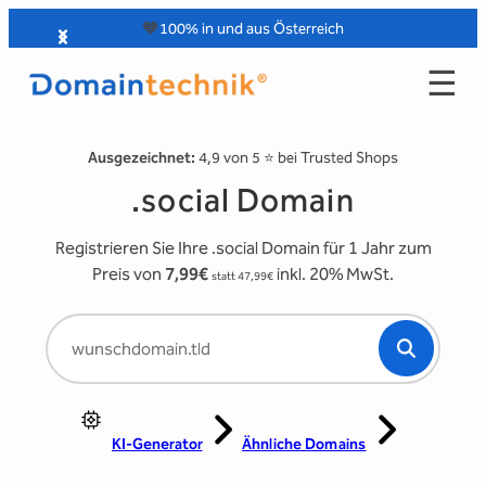
Zum
🧡
100% in und aus Österreich
Inhalt
☰
springen
Ausgezeichnet:
4,9 von 5 ⭐️ bei Trusted Shops
.social Domain
Registrieren Sie Ihre .social Domain für 1 Jahr zum
Preis von
7,99€
inkl. 20% MwSt.
statt 47,99€
KI-Generator
Ähnliche Domains