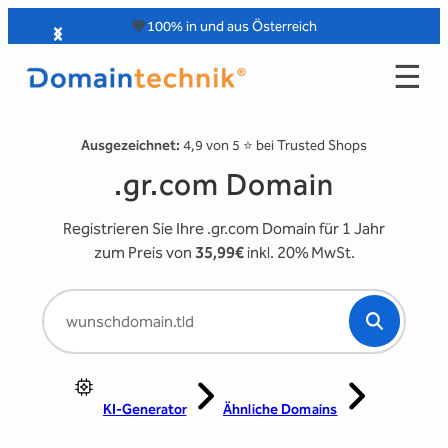
Zum
🧡
100% in und aus Österreich
Inhalt
☰
springen
Ausgezeichnet:
4,9 von 5 ⭐️ bei Trusted Shops
.gr.com Domain
Registrieren Sie Ihre .gr.com Domain für 1 Jahr
zum Preis von
35,99€
inkl. 20% MwSt.
KI-Generator
Ähnliche Domains