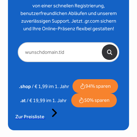
von einer schnellen Registrierung,
benutzerfreundlichen Abläufen und unserem
zuverlässigen Support. Jetzt .gr.com sichern
und Ihre Online-Präsenz flexibel gestalten!
94% sparen
.shop
/ € 1,99 im 1. Jahr
50% sparen
.at
/ € 19,99 im 1. Jahr
Zur Preisliste