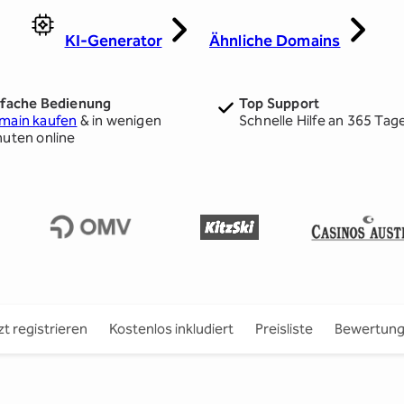
KI-Generator
Ähnliche Domains
nfache Bedienung
Top Support
main kaufen
& in wenigen
Schnelle Hilfe an 365 Tag
nuten online
zt registrieren
Kostenlos inkludiert
Preisliste
Bewertun