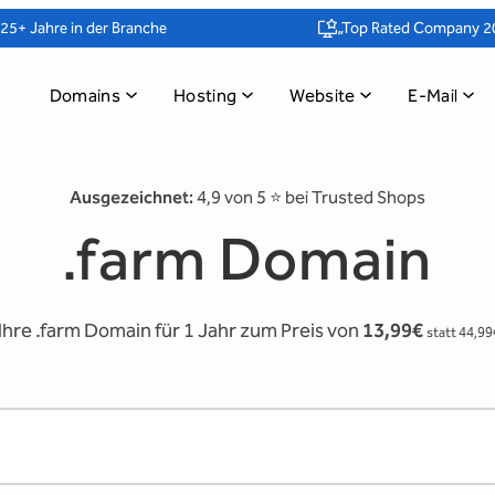
25+ Jahre in der Branche
„Top Rated Company 2
Domains
Hosting
Website
E-Mail
Ausgezeichnet:
4,9 von 5 ⭐️ bei Trusted Shops
.farm Domain
 Ihre .farm Domain für 1 Jahr zum Preis von
13,99€
statt 44,99