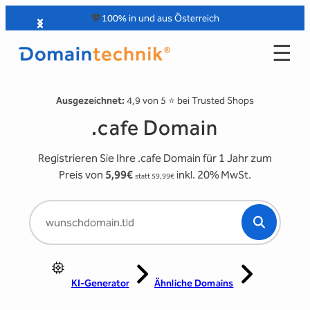
Zum
🧡
100% in und aus Österreich
Inhalt
☰
springen
Ausgezeichnet:
4,9 von 5 ⭐️ bei Trusted Shops
.cafe Domain
Registrieren Sie Ihre .cafe Domain für 1 Jahr zum
Preis von
5,99€
inkl. 20% MwSt.
statt 59,99€
KI-Generator
Ähnliche Domains