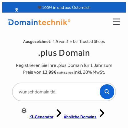
Zum
🧡
100% in und aus Österreich
Inhalt
☰
springen
Ausgezeichnet:
4,9 von 5 ⭐️ bei Trusted Shops
.plus Domain
Registrieren Sie Ihre .plus Domain für 1 Jahr zum
Preis von
13,99€
inkl. 20% MwSt.
statt 61,99€
KI-Generator
Ähnliche Domains