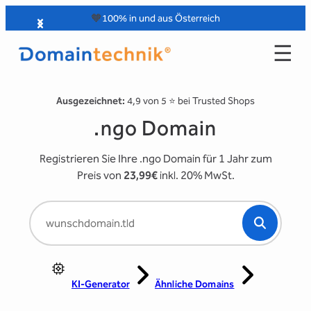
Zum
🧡
100% in und aus Österreich
Inhalt
☰
springen
Ausgezeichnet:
4,9 von 5 ⭐️ bei Trusted Shops
.ngo Domain
Registrieren Sie Ihre .ngo Domain für 1 Jahr zum
Preis von
23,99€
inkl. 20% MwSt.
KI-Generator
Ähnliche Domains