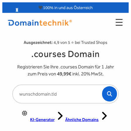
Zum
🧡
100% in und aus Österreich
Inhalt
☰
springen
Ausgezeichnet:
4,9 von 5 ⭐️ bei Trusted Shops
.courses Domain
Registrieren Sie Ihre .courses Domain für 1 Jahr
zum Preis von
49,99€
inkl. 20% MwSt.
KI-Generator
Ähnliche Domains