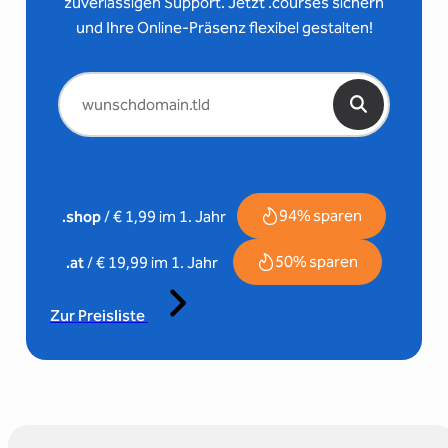
zuverlässigen Support. Jetzt .courses sichern
und Ihre Online-Präsenz flexibel gestalten!
94% sparen
.shop
/ € 1,99 im 1. Jahr
50% sparen
.at
/ € 19,99 im 1. Jahr
Zur Preisliste