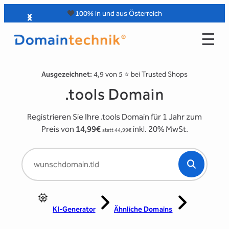
Zum
🧡
100% in und aus Österreich
Inhalt
☰
springen
Ausgezeichnet:
4,9 von 5 ⭐️ bei Trusted Shops
.tools Domain
Registrieren Sie Ihre .tools Domain für 1 Jahr zum
Preis von
14,99€
inkl. 20% MwSt.
statt 44,99€
KI-Generator
Ähnliche Domains