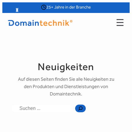
Zum
25+ Jahre in der Branche
Slide 3 of 4
„Top Rate
Inhalt
☰
springen
Neuigkeiten
Auf diesen Seiten finden Sie alle Neuigkeiten zu
den Produkten und Dienstleistungen von
Domaintechnik.
Suche