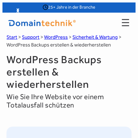
Zum
ahre in der Branche
„Top Rated Company 202
Slide 3 of 4
Inhalt
☰
springen
Start
>
Support
>
WordPress
>
Sicherheit & Wartung
>
WordPress Backups erstellen & wiederherstellen
WordPress Backups
erstellen &
wiederherstellen
Wie Sie Ihre Website vor einem
Totalausfall schützen