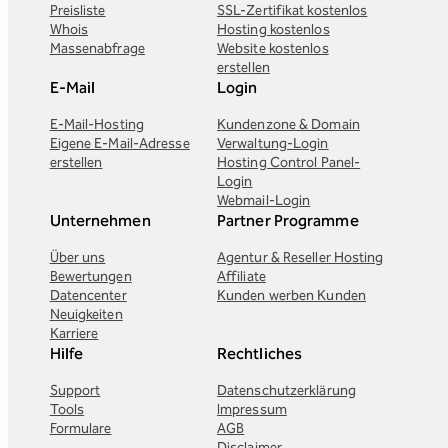
Preisliste
SSL-Zertifikat kostenlos
Whois
Hosting kostenlos
Massenabfrage
Website kostenlos
erstellen
E-Mail
Login
E-Mail-Hosting
Kundenzone & Domain
Eigene E-Mail-Adresse
Verwaltung-Login
erstellen
Hosting Control Panel-
Login
Webmail-Login
Unternehmen
Partner Programme
Über uns
Agentur & Reseller Hosting
Bewertungen
Affiliate
Datencenter
Kunden werben Kunden
Neuigkeiten
Karriere
Hilfe
Rechtliches
Support
Datenschutzerklärung
Tools
Impressum
Formulare
AGB
Disclaimer