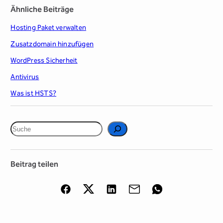
Ähnliche Beiträge
Hosting Paket verwalten
Zusatzdomain hinzufügen
WordPress Sicherheit
Antivirus
Was ist HSTS?
S
u
c
Beitrag teilen
h
e
n