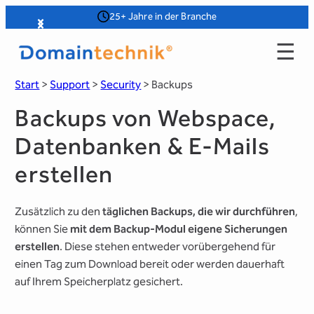
Zum
25+ Jahre in der Branche
Slide 2 of 4
Inhalt
☰
springen
Start
>
Support
>
Security
>
Backups
Backups von Webspace,
Datenbanken & E-Mails
erstellen
Zusätzlich zu den
täglichen Backups, die wir durchführen
,
können Sie
mit dem Backup-Modul eigene Sicherungen
erstellen
. Diese stehen entweder vorübergehend für
einen Tag zum Download bereit oder werden dauerhaft
auf Ihrem Speicherplatz gesichert.