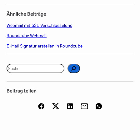
Ähnliche Beiträge
Webmail mit SSL Verschlüsselung
Roundcube Webmail
E-Mail Signatur erstellen in Roundcube
S
u
c
Beitrag teilen
h
e
n