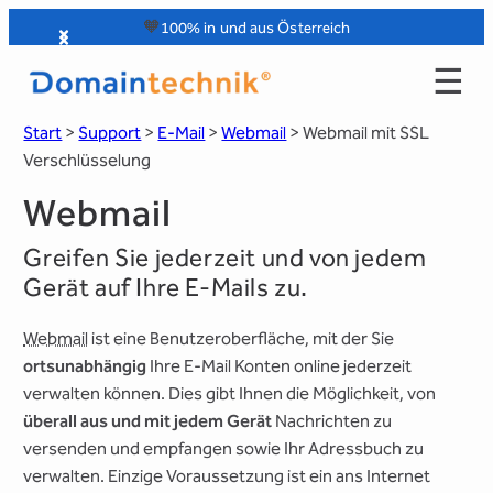
Zum
🧡
100% in und aus Österreich
Inhalt
☰
springen
Start
>
Support
>
E-Mail
>
Webmail
>
Webmail mit SSL
Verschlüsselung
Webmail
Greifen Sie jederzeit und von jedem
Gerät auf Ihre E-Mails zu.
Webmail
ist eine Benutzeroberfläche, mit der Sie
ortsunabhängig
Ihre E-Mail Konten online jederzeit
verwalten können. Dies gibt Ihnen die Möglichkeit, von
überall aus und mit jedem Gerät
Nachrichten zu
versenden und empfangen sowie Ihr Adressbuch zu
verwalten. Einzige Voraussetzung ist ein ans Internet