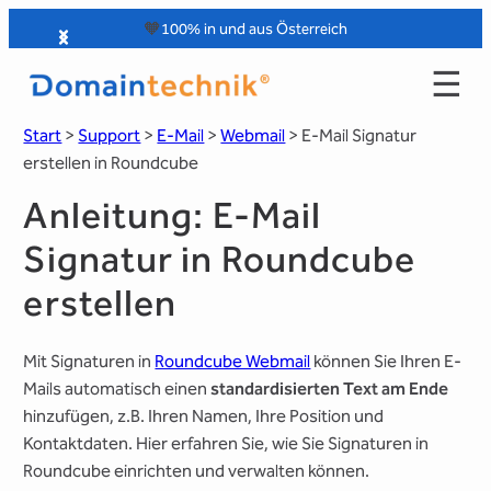
Zum
🧡
100% in und aus Österreich
Inhalt
☰
springen
Start
>
Support
>
E-Mail
>
Webmail
>
E-Mail Signatur
erstellen in Roundcube
Anleitung: E-Mail
Signatur in Roundcube
erstellen
Mit Signaturen in
Roundcube Webmail
können Sie Ihren E-
Mails automatisch einen
standardisierten Text am Ende
hinzufügen, z.B. Ihren Namen, Ihre Position und
Kontaktdaten. Hier erfahren Sie, wie Sie Signaturen in
Roundcube einrichten und verwalten können.