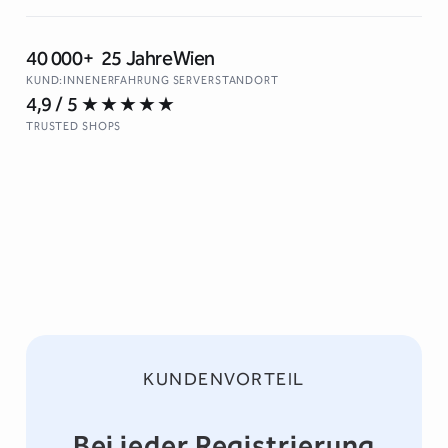
40 000+
25 Jahre
Wien
KUND:INNEN
ERFAHRUNG
SERVERSTANDORT
4,9 / 5
★★★★★
↵ Neue Zeile · ⌘↵ / Ctrl+↵ oder Schaltfläche zum Suchen
TRUSTED SHOPS
KUNDENVORTEIL
Bei jeder Registrierung