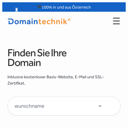
Zum
🧡
100% in und aus Österreich
Inhalt
☰
springen
Finden Sie Ihre
Domain
Inklusive kostenloser Basis-Website, E-Mail und SSL-
Zertifikat.