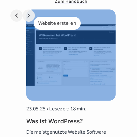
Zum Handbuch
Website erstellen
SEO
23.05.25 • Lesezeit: 18 min.
19.05.25 
Was ist WordPress?
SEO Gr
 in Ihr
Die meistgenutzte Website Software
Grundlage