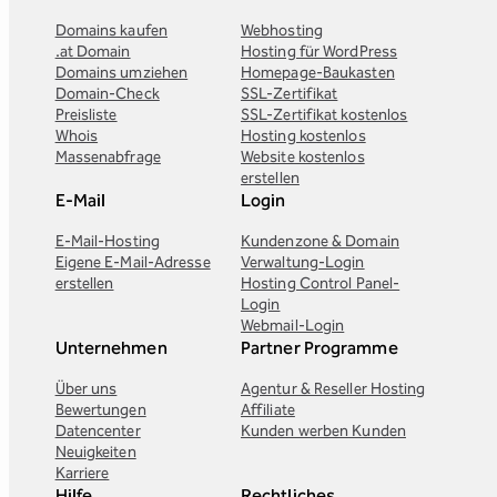
Domains kaufen
Webhosting
.at Domain
Hosting für WordPress
Domains umziehen
Homepage-Baukasten
Domain-Check
SSL-Zertifikat
Preisliste
SSL-Zertifikat kostenlos
Whois
Hosting kostenlos
Massenabfrage
Website kostenlos
erstellen
E-Mail
Login
E-Mail-Hosting
Kundenzone & Domain
Eigene E-Mail-Adresse
Verwaltung-Login
erstellen
Hosting Control Panel-
Login
Webmail-Login
Unternehmen
Partner Programme
Über uns
Agentur & Reseller Hosting
Bewertungen
Affiliate
Datencenter
Kunden werben Kunden
Neuigkeiten
Karriere
Hilfe
Rechtliches