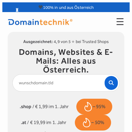
Zum
🧡
100% in und aus Österreich
Inhalt
☰
springen
Ausgezeichnet:
4,9 von 5 ⭐️ bei Trusted Shops
Domains, Websites & E-
Mails: Alles aus
Österreich.
.shop
/ € 1,99 im 1. Jahr
– 95%
.at
/ € 19,99 im 1. Jahr
– 50%