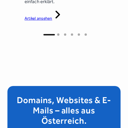
(Outlook,
einfach erklärt.
Suchmasc
in.
Artikel ansehen
Artikel an
Domains, Websites & E-
Mails – alles aus
Österreich.