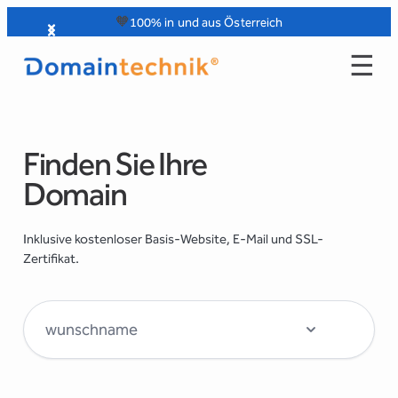
Zum
🧡
100% in und aus Österreich
Inhalt
☰
springen
Finden Sie Ihre
Domain
Inklusive kostenloser Basis-Website, E-Mail und SSL-
Zertifikat.