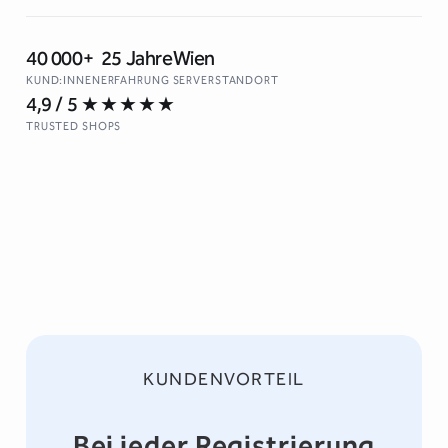
40 000+
25 Jahre
Wien
KUND:INNEN
ERFAHRUNG
SERVERSTANDORT
4,9 / 5
★★★★★
↵ Neue Zeile · ⌘↵ / Ctrl+↵ oder Schaltfläche zum Suchen
TRUSTED SHOPS
KUNDENVORTEIL
Bei jeder Registrierung