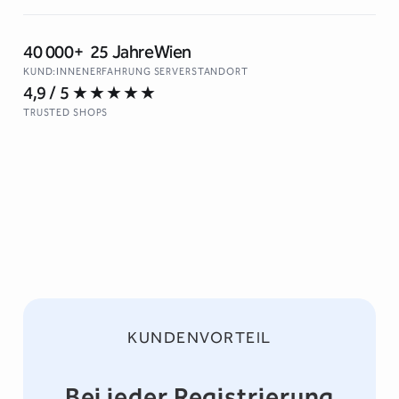
40 000+
25 Jahre
Wien
KUND:INNEN
ERFAHRUNG
SERVERSTANDORT
4,9 / 5
★★★★★
↵ Neue Zeile · ⌘↵ / Ctrl+↵ oder Schaltfläche zum Suchen
TRUSTED SHOPS
KUNDENVORTEIL
Bei jeder Registrierung