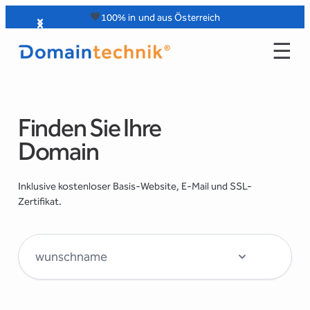
Zum
🧡
100% in und aus Österreich
Inhalt
☰
springen
Finden Sie Ihre
Domain
Inklusive kostenloser Basis-Website, E-Mail und SSL-
Zertifikat.