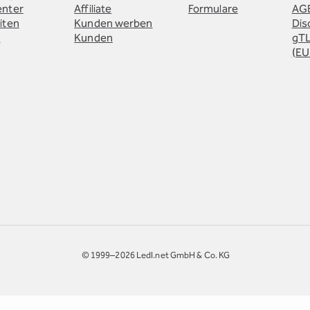
enter
Affiliate
Formulare
AG
iten
Kunden werben
Dis
e
Kunden
gTL
(EU
© 1999–2026 Ledl.net GmbH & Co. KG