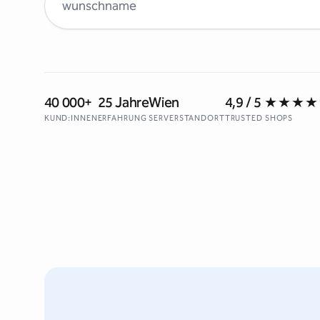
40 000+
25 Jahre
Wien
4,9 / 5
★★★★
KUND:INNEN
ERFAHRUNG
SERVERSTANDORT
TRUSTED SHOPS
↵ Neue Zeile · ⌘↵ / Ctrl+↵ oder Schaltfläche zum Suchen