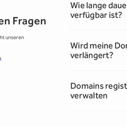
Wie lange daue
verfügbar ist?
en Fragen
icht unseren
Wird meine Do
verlängert?
h
Domains regist
verwalten