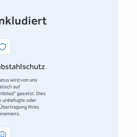
nkludiert
bstahlschutz
tus wird von uns
tisch auf
hibited“ gesetzt. Dies
ne unbefugte oder
 Übertragung Ihres
nnamens.