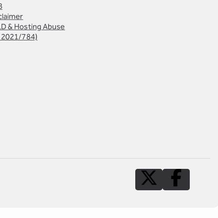
B
claimer
D & Hosting Abuse
 2021/784)