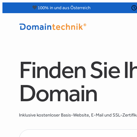
Zum
🧡
100% in und aus Österreich
Inhalt
springen
Finden Sie I
Domain
Inklusive kostenloser Basis-Website, E-Mail und SSL-Zertifik