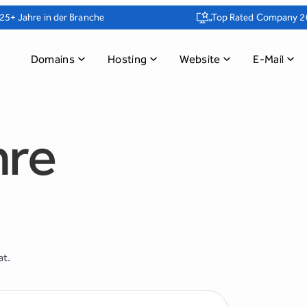
25+ Jahre in der Branche
„Top Rated Company 2
Domains
Hosting
Website
E-Mail
hre
at.