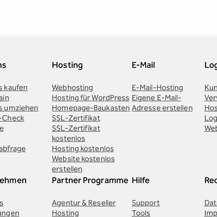
ns
Hosting
E-Mail
Lo
 kaufen
Webhosting
E-Mail-Hosting
Kun
ain
Hosting für WordPress
Eigene E-Mail-
Ver
s umziehen
Homepage-Baukasten
Adresse erstellen
Hos
-Check
SSL-Zertifikat
Log
te
SSL-Zertifikat
Web
kostenlos
abfrage
Hosting kostenlos
Website kostenlos
erstellen
nehmen
Partner Programme
Hilfe
Rec
s
Agentur & Reseller
Support
Dat
ungen
Hosting
Tools
Im