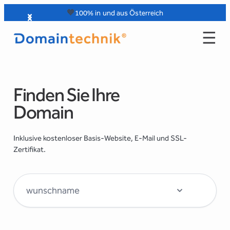
Zum
🧡
100% in und aus Österreich
Inhalt
☰
springen
Finden Sie Ihre
Domain
Inklusive kostenloser Basis-Website, E-Mail und SSL-
Zertifikat.