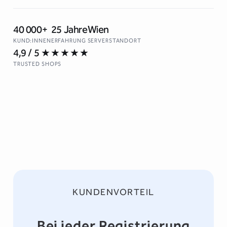
40 000+
25 Jahre
Wien
KUND:INNEN
ERFAHRUNG
SERVERSTANDORT
4,9 / 5
★★★★★
↵ Neue Zeile · ⌘↵ / Ctrl+↵ oder Schaltfläche zum Suchen
TRUSTED SHOPS
KUNDENVORTEIL
Bei jeder Registrierung