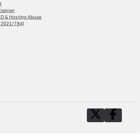
B
claimer
D & Hosting Abuse
 2021/784)