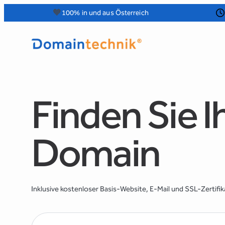
Zum
🧡
100% in und aus Österreich
Inhalt
springen
Finden Sie I
Domain
Inklusive kostenloser Basis-Website, E-Mail und SSL-Zertifik