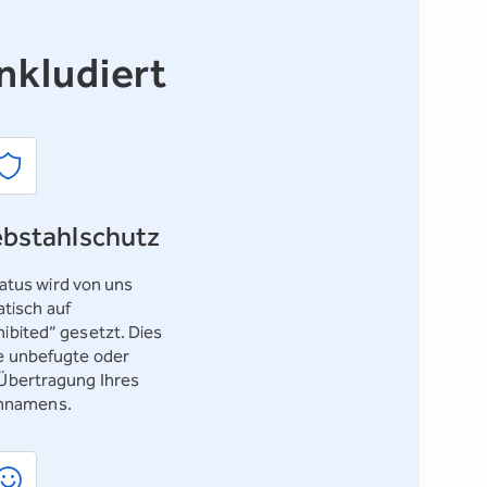
nkludiert
bstahlschutz
tus wird von uns
tisch auf
hibited“ gesetzt. Dies
ne unbefugte oder
 Übertragung Ihres
nnamens.