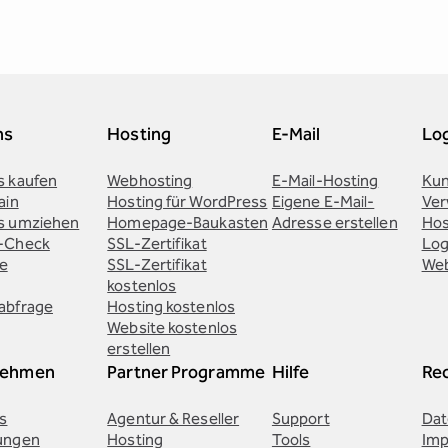
ns
Hosting
E-Mail
Lo
 kaufen
Webhosting
E-Mail-Hosting
Kun
ain
Hosting für WordPress
Eigene E-Mail-
Ver
s umziehen
Homepage-Baukasten
Adresse erstellen
Hos
-Check
SSL-Zertifikat
Log
te
SSL-Zertifikat
Web
kostenlos
abfrage
Hosting kostenlos
Website kostenlos
erstellen
nehmen
Partner Programme
Hilfe
Rec
s
Agentur & Reseller
Support
Dat
ungen
Hosting
Tools
Im