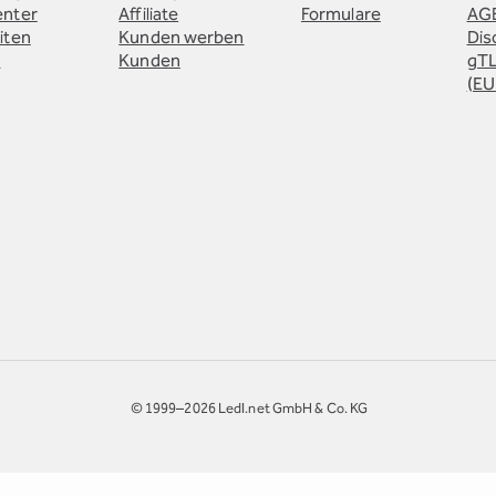
enter
Affiliate
Formulare
AG
iten
Kunden werben
Dis
e
Kunden
gTL
(EU
© 1999–2026 Ledl.net GmbH & Co. KG