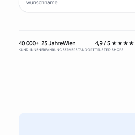
40 000+
25 Jahre
Wien
4,9 / 5
★★★★
KUND:INNEN
ERFAHRUNG
SERVERSTANDORT
TRUSTED SHOPS
↵ Neue Zeile · ⌘↵ / Ctrl+↵ oder Schaltfläche zum Suchen