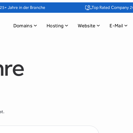
25+ Jahre in der Branche
„Top Rated Company 2
Domains
Hosting
Website
E-Mail
hre
at.