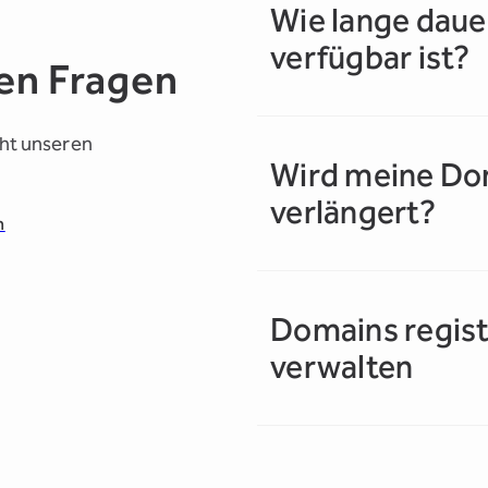
Wie lange daue
verfügbar ist?
en Fragen
icht unseren
Wird meine Do
verlängert?
h
Domains regist
verwalten